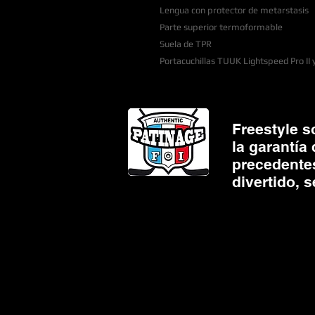
Lengua con protector de metarstasis
Parte superior termoformable
Suela de TPR
Portacuchillas TUUK Lightspeed Pro II 
Freestyle s
la garantía
precedente
divertido, 