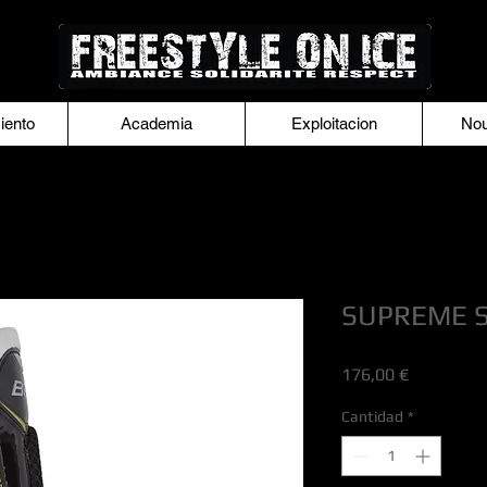
iento
Academia
Exploitacion
Nou
SUPREME S
Precio
176,00 €
Cantidad
*