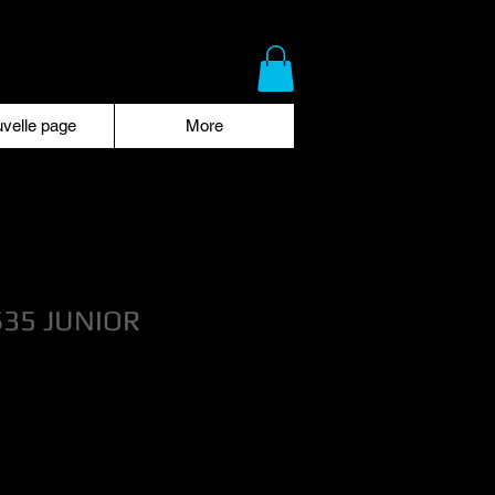
velle page
More
35 JUNIOR