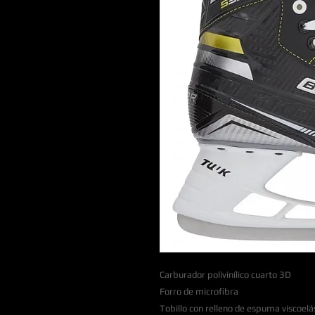
Carburador polivinílico cuarto 3D
Forro de microfibra
Tobillo con relleno de espuma viscoelá