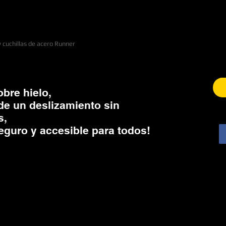
y cuchillas de acero Runner
obre hielo,
 de un deslizamiento sin
s,
seguro y accesible para todos!